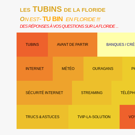
TUBINS
LES
DE LA FLORIDE
-
TU BIN
O
N EST
EN FLORIDE !!!
DES RÉPONSES À VOS QUESTIONS SUR LA FLORIDE ...
TUBINS
AVANT DE PARTIR
BANQUES / CRÉ
INTERNET
MÉTÉO
OURAGANS
P
SÉCURITÉ INTERNET
STREAMING
TÉLÉPH
TRUCS & ASTUCES
TVIP-LA-SOLUTION
VO