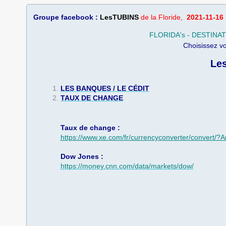
Groupe facebook :
LesTUBINS
de la Floride,
2021-11-16
FLORIDA's - DESTINA
​Choisissez vo
Les
LES BANQUES / LE CÉDIT
​TAUX DE CHANGE
Taux de change :
https://www.xe.com/fr/currencyconverter/conve
Dow Jones :
https://money.cnn.com/data/markets/dow/