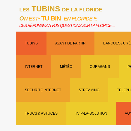
TUBINS
LES
DE LA FLORIDE
-
TU BIN
O
N EST
EN FLORIDE !!!
DES RÉPONSES À VOS QUESTIONS SUR LA FLORIDE ...
TUBINS
AVANT DE PARTIR
BANQUES / CRÉ
INTERNET
MÉTÉO
OURAGANS
P
SÉCURITÉ INTERNET
STREAMING
TÉLÉPH
TRUCS & ASTUCES
TVIP-LA-SOLUTION
VO