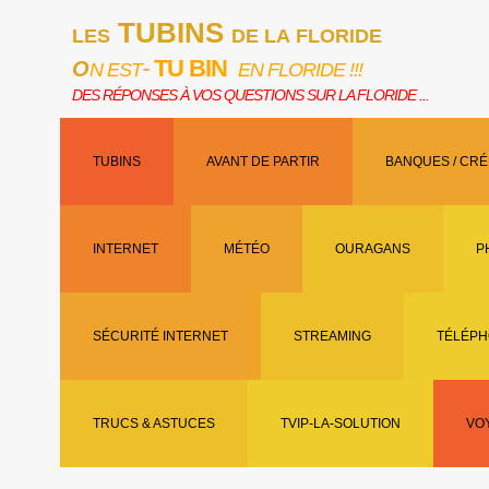
TUBINS
LES
DE LA FLORIDE
-
TU BIN
O
N EST
EN FLORIDE !!!
DES RÉPONSES À VOS QUESTIONS SUR LA FLORIDE ...
TUBINS
AVANT DE PARTIR
BANQUES / CRÉ
INTERNET
MÉTÉO
OURAGANS
P
SÉCURITÉ INTERNET
STREAMING
TÉLÉPH
TRUCS & ASTUCES
TVIP-LA-SOLUTION
VO