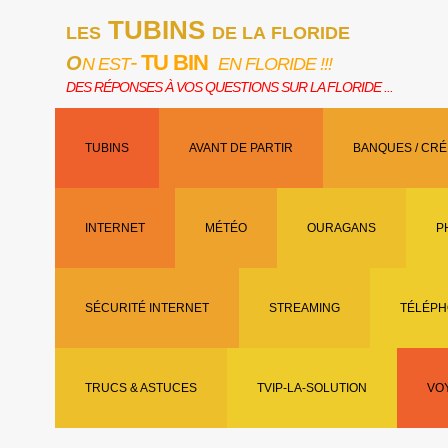
TUBINS
LES
DE LA FLORIDE
-
TU BIN
O
N EST
EN FLORIDE !!!
DES RÉPONSES À VOS QUESTIONS SUR LA FLORIDE ...
TUBINS
AVANT DE PARTIR
BANQUES / CRÉ
INTERNET
MÉTÉO
OURAGANS
P
SÉCURITÉ INTERNET
STREAMING
TÉLÉPH
TRUCS & ASTUCES
TVIP-LA-SOLUTION
VO