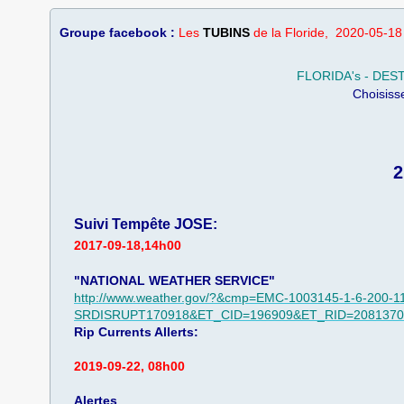
Groupe facebook :
Les
TUBINS
de la Floride, 2020-05-18
FLORIDA's - DES
Choisiss
2
Suivi Tempête JOSE:
2017-09-18,14h00
"NATIONAL WEATHER SERVICE"
http://www.weather.gov/?&cmp=EMC-1003145-1-6-200-1
SRDISRUPT170918&ET_CID=196909&ET_RID=20813702
Rip Currents Allerts:
2019-09-22, 08h00
Alertes