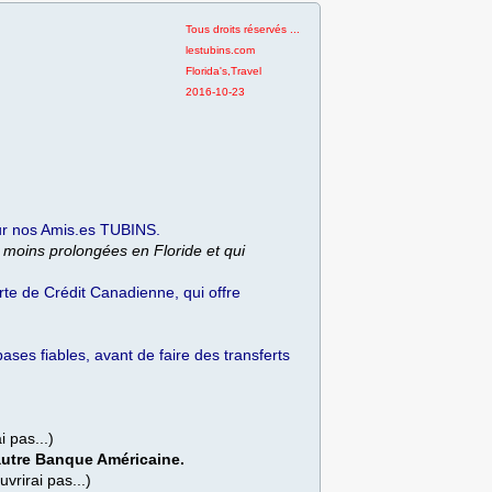
Tous droits réservés ...
lestubins.com
​Florida's,Travel
2016-10-23
our nos Amis.es TUBINS.
 moins prolongées en Floride et qui
arte de Crédit Canadienne, qui offre
bases fiables, avant de faire des transferts
i pas...)
utre Banque Américaine.
vrirai pas...)