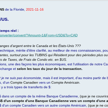
NS
de la Floride,
2021-11-16
/US.
emps réel :
cyconverter/convert/?Amount=1&From=USD&To=CAD
nges d'argent entre le Canada et les États-Unis ???
 technique, mérite d'être clarifié, au meilleur de mes connaissances, p
antes, surtout pour les TUBINS qui Résident pour des périodes plus ou
ts de Taxes, de Frais de Condo etc. en $US.
ions, une des façons les plus économiques, est l'utilisation de notre C
'échange et
selon les taux du jour de la transaction.
t je ne suis pas économiste
, mais il est important, d'au moins partir de 
s, d'un
Compte Canadien
vers un
Compte Américain.
 y a trois types de transferts de $:
S$ dans un compte de la même Banque Canadienne,
(que je ne couvrira
S$ d'un compte d'une Banque Canadienne vers un compte d'une a
$ d'un compte Canadien vers un autre compte Américain,
(que je ne cou