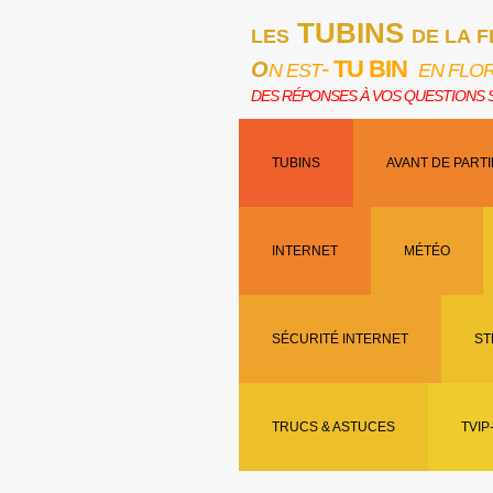
TUBINS
LES
DE LA 
-
TU BIN
O
N EST
EN F
DES RÉPONSES À VOS QUESTIONS SU
TUBINS
AVANT DE PART
INTERNET
MÉTÉO
SÉCURITÉ INTERNET
ST
TRUCS & ASTUCES
TVIP