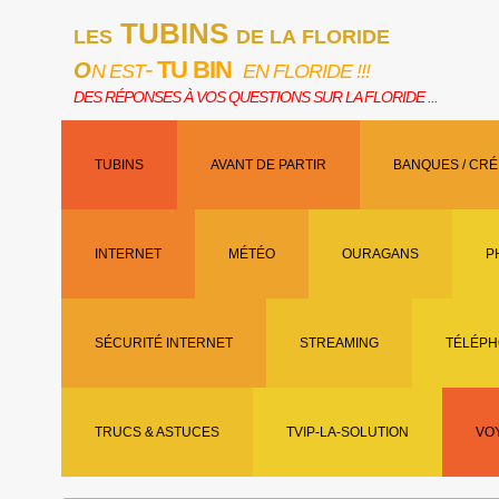
TUBINS
LES
DE LA FLORIDE
-
TU BIN
O
N EST
EN FLORIDE !!!
DES RÉPONSES À VOS QUESTIONS SUR LA FLORIDE ...
TUBINS
AVANT DE PARTIR
BANQUES / CRÉ
INTERNET
MÉTÉO
OURAGANS
P
SÉCURITÉ INTERNET
STREAMING
TÉLÉPH
TRUCS & ASTUCES
TVIP-LA-SOLUTION
VO