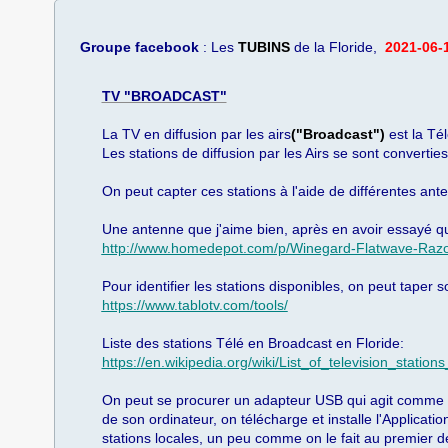
Groupe facebook
: ​Les
TUBINS
de la Floride,
2021-06-
TV "BROADCAST"
La TV en diffusion par les airs
("Broadcast")
est la Té
Les stations de diffusion par les Airs se sont converti
On peut capter ces stations à l'aide de différentes ante
Une antenne que j'aime bien, après en avoir essayé qu
http://www.homedepot.com/p/Winegard-Flatwave-Ra
Pour identifier les stations disponibles, on peut taper
https://www.tablotv.com/tools/
​Liste des stations Télé en Broadcast en Floride:
https://en.wikipedia.org/wiki/List_of_television_station
On peut se procurer un adapteur USB qui agit comme
de son ordinateur, on télécharge et installe l'Applic
stations locales, un peu comme on le fait au premier d